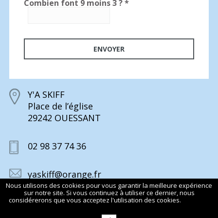
Combien font 9 moins 3 ?
*
Y'A SKIFF
Place de l’église
29242 OUESSANT
02 98 37 74 36
yaskiff@orange.fr
Nous utilisons des cookies pour vous garantir la meilleure expérience
sur notre site. Si vous continuez à utiliser ce dernier, nous
considérerons que vous acceptez l'utilisation des cookies.
En savoir
plus
© 2015 Y’A SKIFF TOUS DROITS RÉSERVÉS
MENTIONS LÉGALES