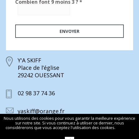
Combien font 9 moins 3 ?
*
Y'A SKIFF
Place de l’église
29242 OUESSANT
02 98 37 74 36
yaskiff@orange.fr
Nous utilisons des cookies pour vous garantir la meilleure expérience
sur notre site. Si vous continuez à utiliser ce dernier, nous
considérerons que vous acceptez l'utilisation des cookies.
En savoir
plus
© 2015 Y’A SKIFF TOUS DROITS RÉSERVÉS
MENTIONS LÉGALES