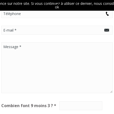
nce sur notre site. Si vous continuez à utiliser ce dernier, nous consi
ok
Combien font 9 moins 3 ?
*