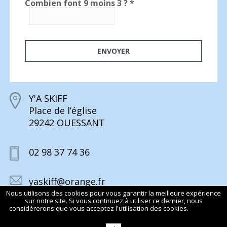
Combien font 9 moins 3 ?
*
Y'A SKIFF
Place de l’église
29242 OUESSANT
02 98 37 74 36
yaskiff@orange.fr
Nous utilisons des cookies pour vous garantir la meilleure expérience
sur notre site. Si vous continuez à utiliser ce dernier, nous
considérerons que vous acceptez l'utilisation des cookies.
En savoir
plus
© 2015 Y’A SKIFF TOUS DROITS RÉSERVÉS
MENTIONS LÉGALES