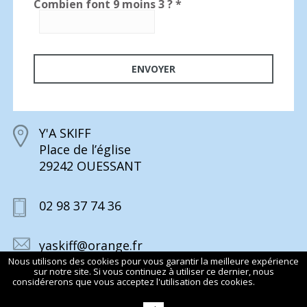
Combien font 9 moins 3 ?
*
Y'A SKIFF
Place de l’église
29242 OUESSANT
02 98 37 74 36
yaskiff@orange.fr
Nous utilisons des cookies pour vous garantir la meilleure expérience
sur notre site. Si vous continuez à utiliser ce dernier, nous
considérerons que vous acceptez l'utilisation des cookies.
En savoir
plus
© 2015 Y’A SKIFF TOUS DROITS RÉSERVÉS
MENTIONS LÉGALES