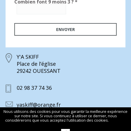
Combien font 9 moins 3 ?
*
Y'A SKIFF
Place de l’église
29242 OUESSANT
02 98 37 74 36
yaskiff@orange.fr
Nous utilisons des cookies pour vous garantir la meilleure expérience
sur notre site. Si vous continuez à utiliser ce dernier, nous
considérerons que vous acceptez l'utilisation des cookies.
En savoir
plus
© 2015 Y’A SKIFF TOUS DROITS RÉSERVÉS
MENTIONS LÉGALES