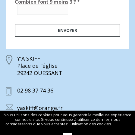
Combien font 9 moins 3 ?
*
Y'A SKIFF
Place de l’église
29242 OUESSANT
02 98 37 74 36
yaskiff@orange.fr
Nous utilisons des cookies pour vous garantir la meilleure expérience
sur notre site. Si vous continuez à utiliser ce dernier, nous
considérerons que vous acceptez l'utilisation des cookies.
En savoir
plus
© 2015 Y’A SKIFF TOUS DROITS RÉSERVÉS
MENTIONS LÉGALES